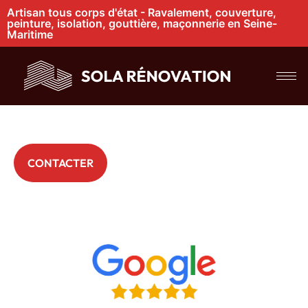
Artisan tous corps d'état - Ravalement, couverture,
peinture, isolation, gouttière, maçonnerie en Seine-
Maritime
Artisan couvreur à
Barentin
+ 200 Particuliers nous font déjà confiance
CONTACTER