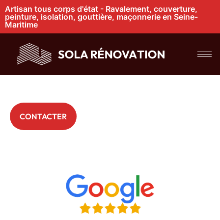
Artisan tous corps d'état - Ravalement, couverture,
peinture, isolation, gouttière, maçonnerie en Seine-
Maritime
Expert en toiture à
Bois-Guillaume
+ 200 Particuliers nous font déjà confiance
CONTACTER