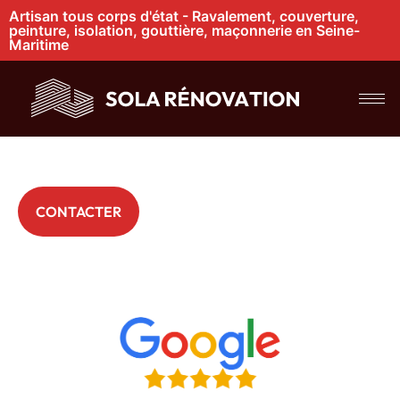
Artisan tous corps d'état - Ravalement, couverture,
peinture, isolation, gouttière, maçonnerie en Seine-
Maritime
Réparation de
faîtage à Boos
+ 200 Particuliers nous font déjà confiance
CONTACTER