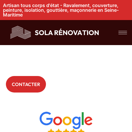
Artisan tous corps d'état - Ravalement, couverture,
peinture, isolation, gouttière, maçonnerie en Seine-
Maritime
Nettoyage de
gouttières à Bourg
Achard
+ 200 Particuliers nous font déjà confiance
CONTACTER