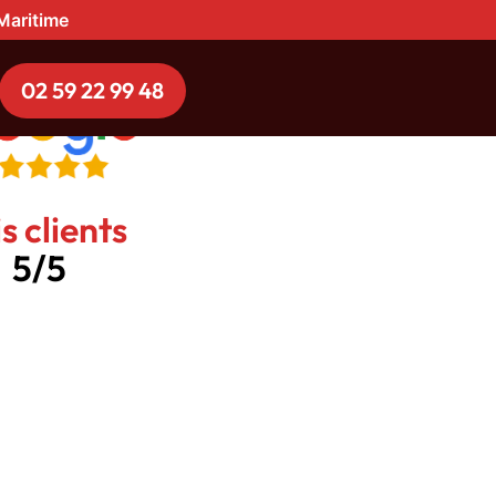
-Maritime
02 59 22 99 48
s clients
5/5