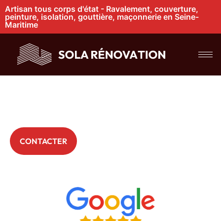
Artisan tous corps d'état - Ravalement, couverture,
peinture, isolation, gouttière, maçonnerie en Seine-
Maritime
Travaux de
rénovation toiture
à Bourg Achard
+ 200 Particuliers nous font déjà confiance
CONTACTER