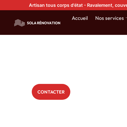
Artisan tous corps d'état - Ravalement, couve
Travaux de
Accueil
Nos services
rénovation 
Dieppe
+ 200 Particuliers nous font déjà confiance
CONTACTER