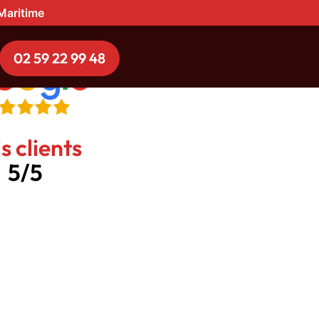
-Maritime
02 59 22 99 48
s clients
5/5