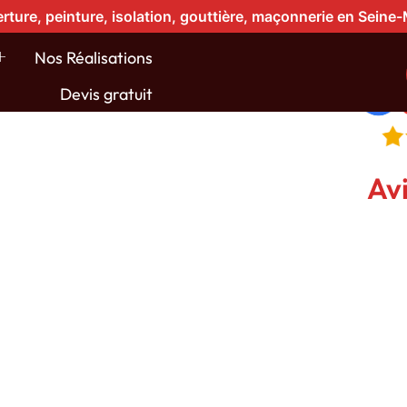
rture, peinture, isolation, gouttière, maçonnerie en Seine
Nos Réalisations
Devis gratuit
toiture à
Avi