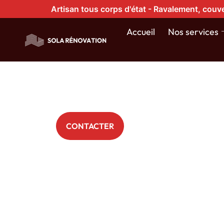
Artisan tous corps d'état - Ravalement, couve
Toiture en 
Accueil
Nos services
Mont-Sain
+ 200 Particuliers nous font déjà confiance
CONTACTER