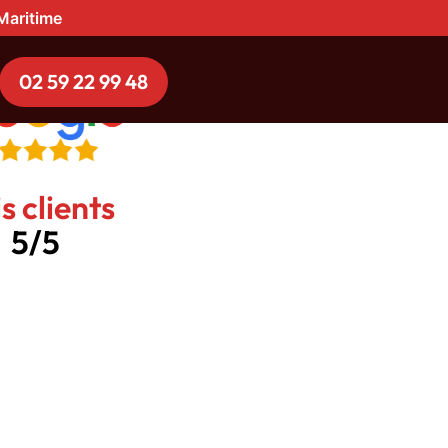
-Maritime
02 59 22 99 48
s clients
5/5