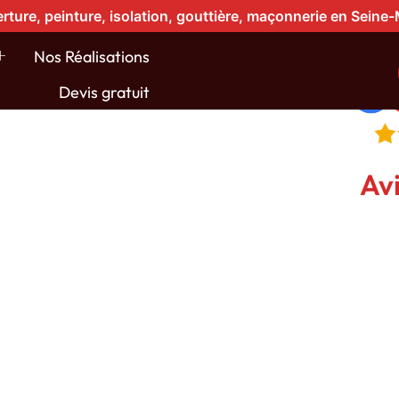
rture, peinture, isolation, gouttière, maçonnerie en Seine
ardoise à
Nos Réalisations
Devis gratuit
t-Aignan
Avi