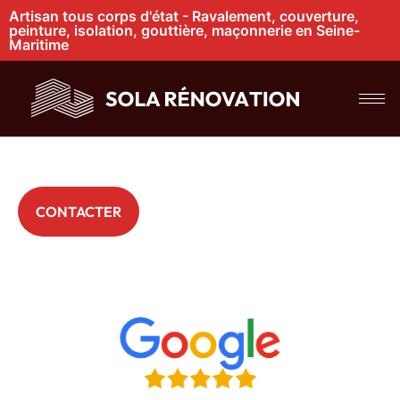
Artisan tous corps d'état - Ravalement, couverture,
peinture, isolation, gouttière, maçonnerie en Seine-
Maritime
Étanchéité toiture
à Rouen
+ 200 Particuliers nous font déjà confiance
CONTACTER