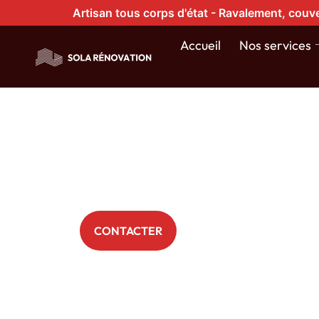
Artisan tous corps d'état - Ravalement, couve
Traitement
Accueil
Nos services
mousse toi
Yvetot
+ 200 Particuliers nous font déjà confiance
CONTACTER