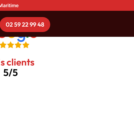
-Maritime
02 59 22 99 48
s clients
5/5