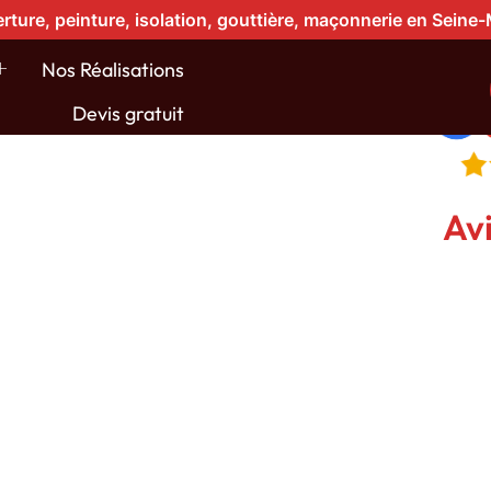
rture, peinture, isolation, gouttière, maçonnerie en Seine
 anti-
Nos Réalisations
Devis gratuit
ture à
Avi