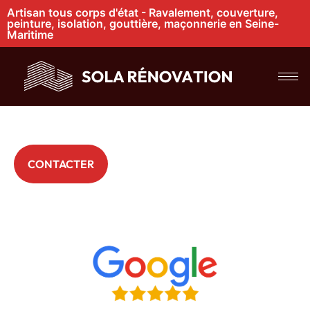
Artisan tous corps d'état - Ravalement, couverture,
peinture, isolation, gouttière, maçonnerie en Seine-
Maritime
Zinguerie toiture à
Yvetot
+ 200 Particuliers nous font déjà confiance
CONTACTER