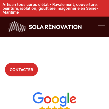
Artisan tous corps d'état - Ravalement, couverture,
peinture, isolation, gouttière, maçonnerie en Seine-
Maritime
Toiture en mauvais
état à Bois-
Guillaume
+ 200 Particuliers nous font déjà confiance
CONTACTER