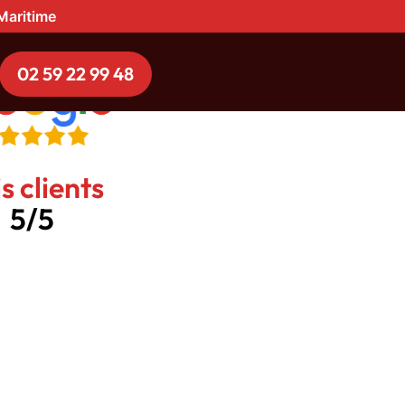
-Maritime
02 59 22 99 48
s clients
5/5