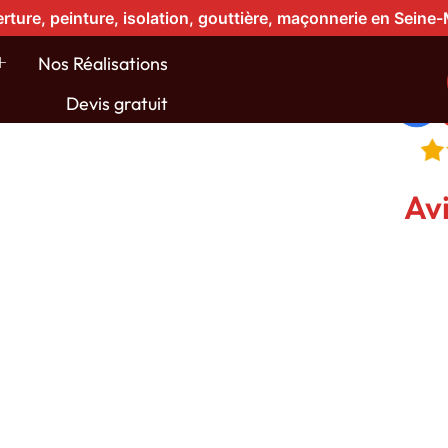
rture, peinture, isolation, gouttière, maçonnerie en Seine
t
Nos Réalisations
Devis gratuit
toiture à
aume
Avi