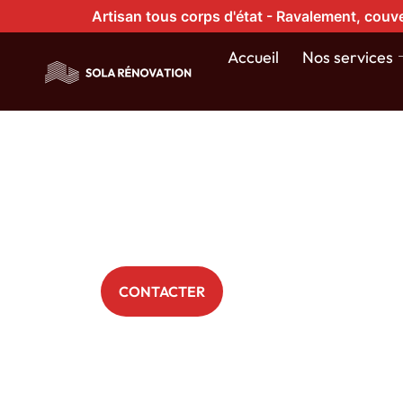
Artisan tous corps d'état - Ravalement, couve
Traitemen
Accueil
Nos services
hydrofuge 
Bois-Guill
+ 200 Particuliers nous font déjà confiance
CONTACTER